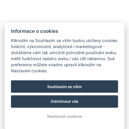
Rychlovarná konvice
Informace o cookies
REZERVOVAT NYNÍ
Kliknutím na Souhlasím se vším budou uloženy cookies
funkční, výkonnostní, analytické i marketingové -
dokážeme vám tak umožnit pohodlné používání webu,
ZPĚT NA POKOJE
měřit funkčnost našeho webu i vás cílit reklamou. Své
preference můžete snadno upravit kliknutím na
Nastavení cookies.
E-mail:recepce@penzion-bighouse.cz
Souhlasím se vším
Telefon: +420 725 125 225
Mapa
Odmítnout vše
© Copyright 2026 | Všechna práva vyhrazena
Nastavení cookies